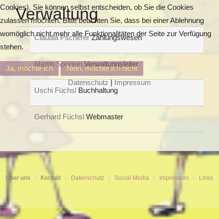
Cookies). Sie können selbst entscheiden, ob Sie die Cookies
Verwaltung
zulassen möchten. Bitte beachten Sie, dass bei einer Ablehnung
womöglich nicht mehr alle Funktionalitäten der Seite zur Verfügung
Claudia Pscherer
Zahlungswesen
stehen.
Martin Spörlein
Verwaltungsleiter
Ja, möchte ich
Nein, möchte ich nicht
Datenschutz
|
Impressum
Uschi Füchsl
Buchhaltung
Gerhard Füchsl
Webmaster
Über uns
Kontakt
Datenschutz
Social Media
Impressum
Links