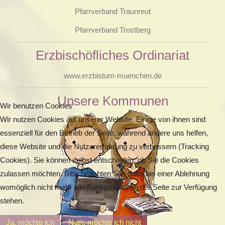
Pfarrverband Traunreut
Pfarrverband Trostberg
Erzbischöfliches Ordinariat
www.erzbistum-muenchen.de
Unsere Kommunen
Wir benutzen Cookies
Wir nutzen Cookies auf unserer Website. Einige von ihnen sind
essenziell für den Betrieb der Seite, während andere uns helfen,
diese Website und die Nutzererfahrung zu verbessern (Tracking
Cookies). Sie können selbst entscheiden, ob Sie die Cookies
zulassen möchten. Bitte beachten Sie, dass bei einer Ablehnung
womöglich nicht mehr alle Funktionalitäten der Seite zur Verfügung
stehen.
Ja, möchte ich
Nein, möchte ich nicht